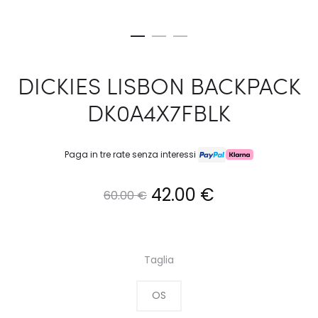
DICKIES LISBON BACKPACK
DK0A4X7FBLK
Paga in tre rate senza interessi
Il
Il
42.00
€
60.00
€
prezzo
prezzo
originale
attuale
Taglia
era:
è:
OS