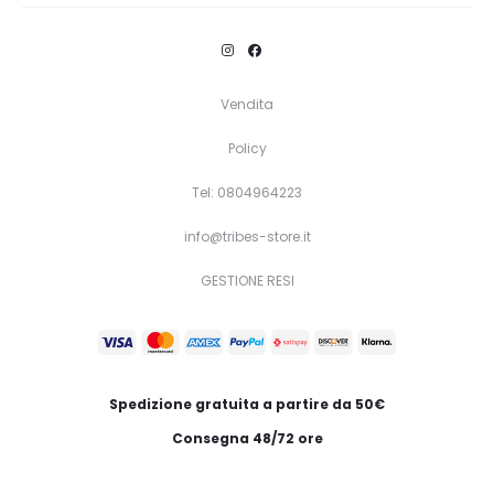
prodotto
ha
più
Vendita
varianti.
Le
Policy
opzioni
Tel: 0804964223
possono
info@tribes-store.it
essere
scelte
GESTIONE RESI
nella
pagina
del
Spedizione gratuita a partire da 50€
prodotto
Consegna 48/72 ore