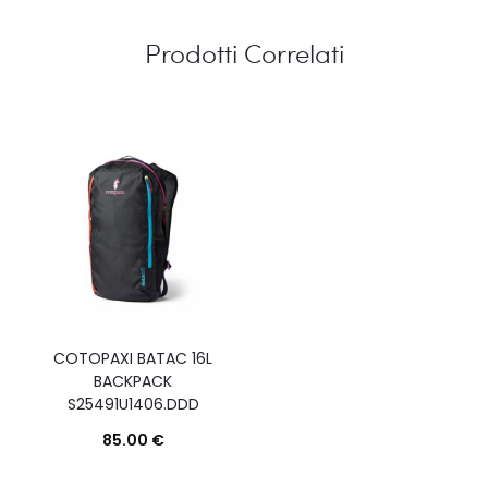
Prodotti Correlati
COTOPAXI BATAC 16L
BACKPACK
S25491U1406.DDD
85.00
€
Questo
Scegli