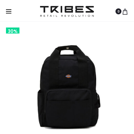
0
30%