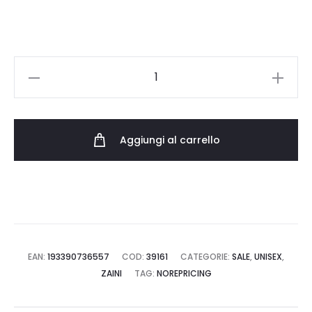
60.00 €.
42.00 €.
DICKIES
LISBON
BACKPACK
DK0A4X7FBLK
Aggiungi al carrello
quantità
EAN:
193390736557
COD:
39161
CATEGORIE:
SALE
,
UNISEX
,
ZAINI
TAG:
NOREPRICING