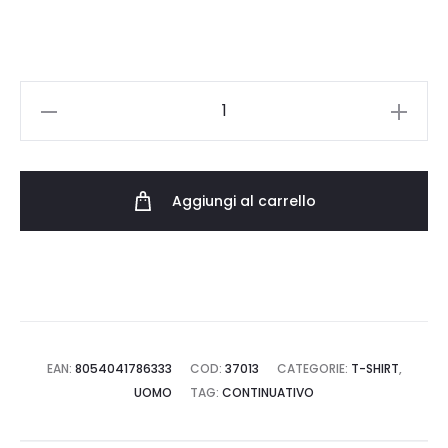
CHAMPION
T-
SHAPE
TEE
Aggiungi al carrello
220714.MS571
quantità
EAN:
8054041786333
COD:
37013
CATEGORIE:
T-SHIRT
,
UOMO
TAG:
CONTINUATIVO