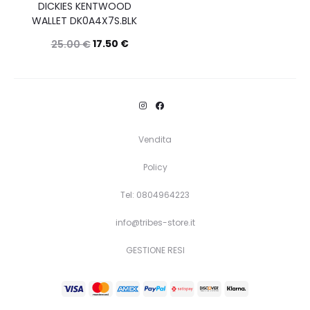
DICKIES KENTWOOD
WALLET DK0A4X7S.BLK
17.50
€
25.00
€
Questo
Scegli
prodotto
ha
più
Vendita
varianti.
Policy
Le
opzioni
Tel: 0804964223
possono
info@tribes-store.it
essere
GESTIONE RESI
scelte
nella
pagina