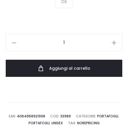
OS
CARHARTT
WIP
VEGAS
CARDHOLDER
Aggiungi al carrello
I033109.0M4.XX.06
quantità
EAN:
4064958921998
COD:
33989
CATEGORIE:
PORTAFOGLI
,
PORTAFOGLI
,
UNISEX
TAG:
NOREPRICING