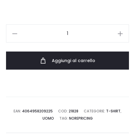
CARHARTT
WIP
S/S
POCKET
Aggiungi al carrello
I030434.89.XX.03
quantità
EAN:
4064958209225
COD:
21828
CATEGORIE:
T-SHIRT
,
UOMO
TAG:
NOREPRICING