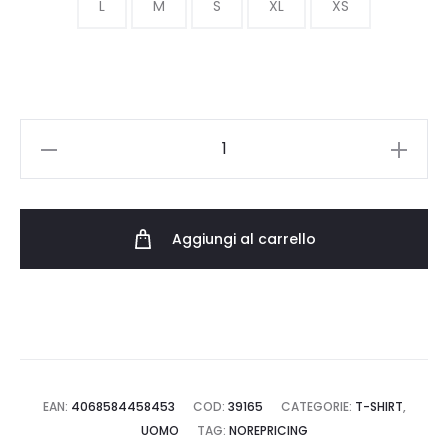
L
M
S
XL
XS
CARHARTT
WIP
L/S
EIGHTNINE
Aggiungi al carrello
WAFFLE
T-
SHIRT
I036184.0D2.XX.03
quantità
EAN:
4068584458453
COD:
39165
CATEGORIE:
T-SHIRT
,
UOMO
TAG:
NOREPRICING