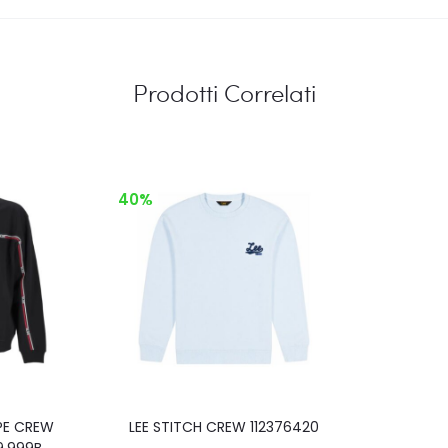
Prodotti Correlati
40%
PE CREW
LEE STITCH CREW 112376420
9.999B