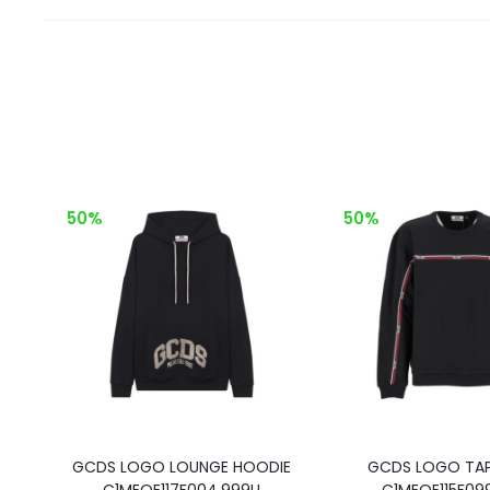
50%
50%
GCDS LOGO LOUNGE HOODIE
GCDS LOGO TA
C1MEQE117F004.999U
C1MEQE115F09