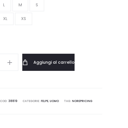
L
M
S
XL
XS
TT
Aggiungi al carrello
2LR.GD.03
COD:
38819
CATEGORIE:
FELPE
,
UOMO
TAG:
NOREPRICING