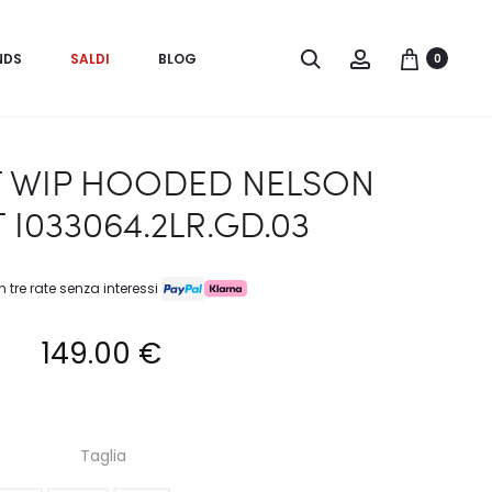
Search
Account
NDS
SALDI
BLOG
0
 WIP HOODED NELSON
 I033064.2LR.GD.03
n tre rate senza interessi
149.00
€
Taglia