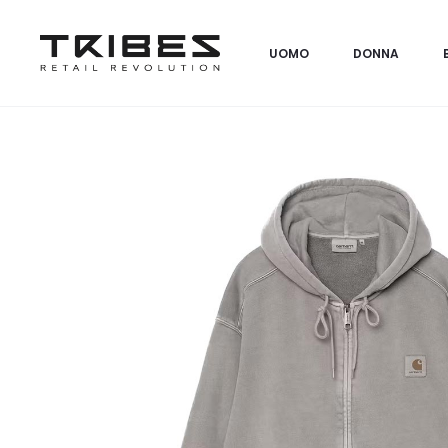
UOMO
DONNA