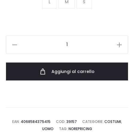
L
M
S
CARHARTT
WIP
CLOUD
HEART
Aggiungi al carrello
SWIM
TRUNKS
I036122.89.XX.03
quantità
EAN:
4068584375415
COD:
39157
CATEGORIE:
COSTUMI
,
UOMO
TAG:
NOREPRICING