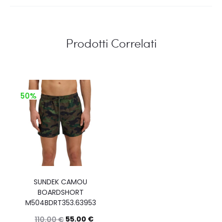
Prodotti Correlati
50%
SUNDEK CAMOU
BOARDSHORT
M504BDRT353.63953
55.00
€
110.00
€