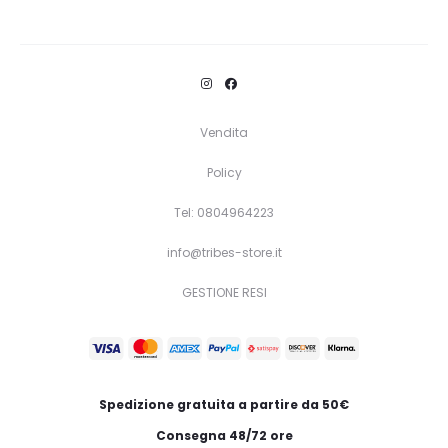
Questo
Scegli
prodotto
ha
più
Vendita
varianti.
Policy
Le
opzioni
Tel: 0804964223
possono
info@tribes-store.it
essere
GESTIONE RESI
scelte
nella
pagina
del
Spedizione gratuita a partire da 50€
prodotto
Consegna 48/72 ore