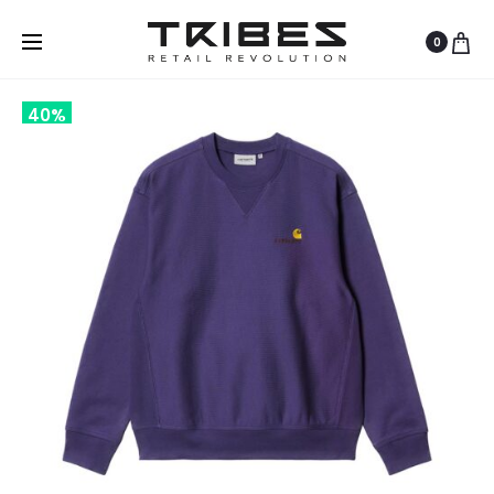
0
40%