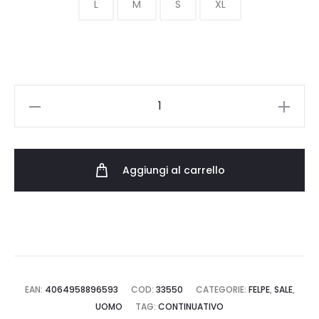
era:
è:
L
M
S
XL
89.00 €.
53.40 €.
CARHARTT
WIP
AMERICAN
SCRIPT
Aggiungi al carrello
SWEAT
I025475.2BZ.XX.03
quantità
EAN:
4064958896593
COD:
33550
CATEGORIE:
FELPE
,
SALE
,
UOMO
TAG:
CONTINUATIVO