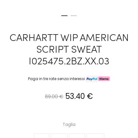
CARHARTT WIP AMERICAN
SCRIPT SWEAT
I025475.2BZ.XX.03
Paga in tre rate senza interessi
Il
Il
53.40
€
89.00
€
prezzo
prezzo
originale
attuale
Taglia