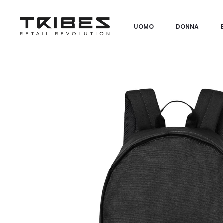
UOMO
DONNA