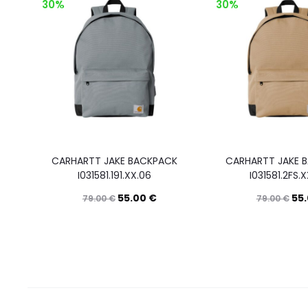
30%
30%
CARHARTT JAKE BACKPACK
CARHARTT JAKE 
I031581.191.XX.06
I031581.2FS.
55.00
€
55
79.00
€
79.00
€
Questo
Scegli
prodotto
ha
più
varianti.