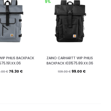
9%
IP PHILIS BACKPACK
ZAINO CARHARTT WIP PHILIS
575.191.XX.06
BACKPACK I031575.89.XX.06
76.30
€
99.00
€
9.00
€
109.00
€
Questo
Questo
Scegli
Scegli
prodotto
prodotto
ha
ha
più
più
varianti.
varianti.