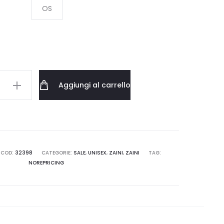
OS
TT
Aggiungi al carrello
CK
9.XX.06
COD:
32398
CATEGORIE:
SALE
,
UNISEX
,
ZAINI
,
ZAINI
TAG:
NOREPRICING