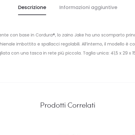
Descrizione
Informazioni aggiuntive
pellente con base in Cordura®, lo zaino Jake ha uno scomparto pri
hienale imbottito e spallacci regolabili. All’interno, il modell
ta con una tasca in rete più piccola. Taglia unica: 41,5 x 29 x 15,5 cm
Prodotti Correlati