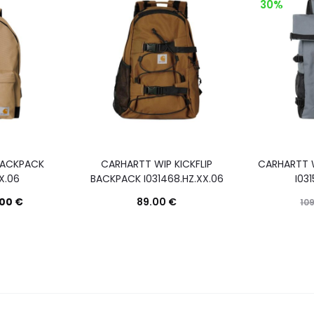
30%
BACKPACK
CARHARTT WIP KICKFLIP
CARHARTT W
XX.06
BACKPACK I031468.HZ.XX.06
I031
.00
€
89.00
€
10
Questo
Questo
Scegli
Scegli
prodotto
prodotto
ha
ha
più
più
varianti.
varianti.