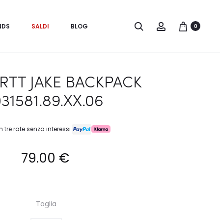
Search
Account
NDS
SALDI
BLOG
0
RTT JAKE BACKPACK
031581.89.XX.06
n tre rate senza interessi
79.00
€
Taglia