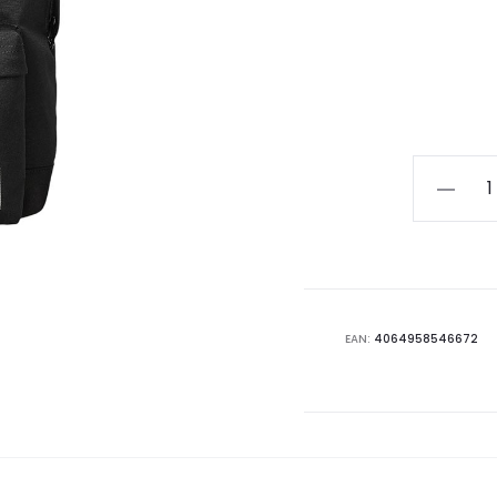
CARHAR
JAKE
BACKPA
I031581.8
quantità
EAN:
4064958546672