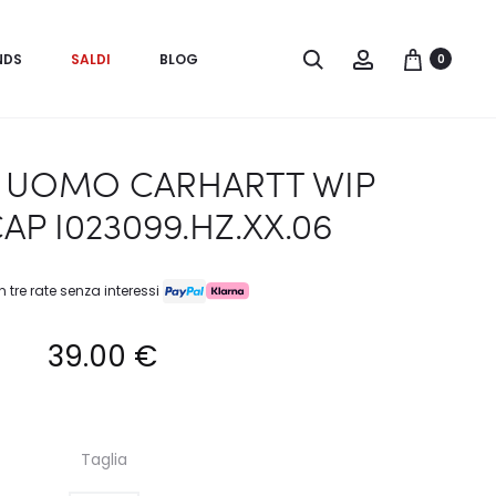
Search
Account
NDS
SALDI
BLOG
0
 UOMO CARHARTT WIP
AP I023099.HZ.XX.06
n tre rate senza interessi
39.00
€
Taglia