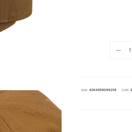
CAPPELL
UOMO
CARHAR
WIP
LOGO
CAP
EAN:
4064958099208
COD:
I023099.
quantità