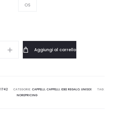
OS
O
Aggiungi al carrello
TT
21742
CATEGORIE:
CAPPELLI
,
CAPPELLI
,
IDEE REGALO
,
UNISEX
TAG:
NOREPRICING
HZ.XX.06