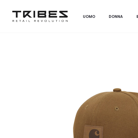
UOMO
DONNA