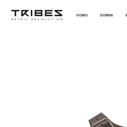
UOMO
DONNA