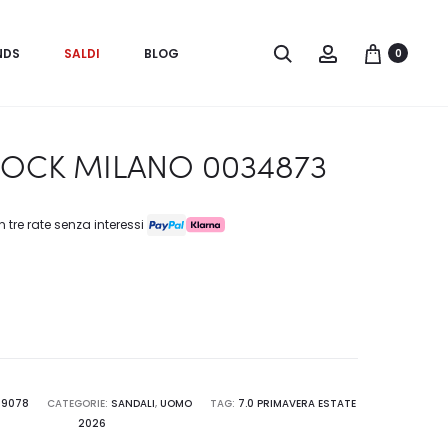
Search
Account
NDS
SALDI
BLOG
0
TOCK MILANO 0034873
n tre rate senza interessi
39078
CATEGORIE:
SANDALI
,
UOMO
TAG:
7.0 PRIMAVERA ESTATE
2026