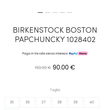
BIRKENSTOCK BOSTON
PAPCHUNCKY 1028402
Paga in tre rate senza interessi
Il
Il
90.00
€
150.00
€
prezzo
prezzo
originale
attuale
Taglia
era:
è:
35
36
37
38
39
40