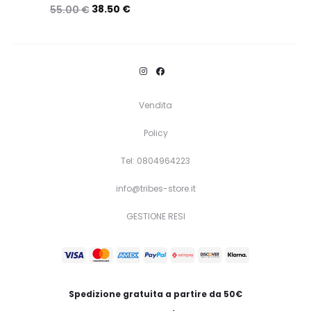
38.50
€
55.00
€
Questo
Scegli
prodotto
ha
più
Vendita
varianti.
Policy
Le
opzioni
Tel: 0804964223
possono
info@tribes-store.it
essere
GESTIONE RESI
scelte
nella
pagina
del
Spedizione gratuita a partire da 50€
prodotto