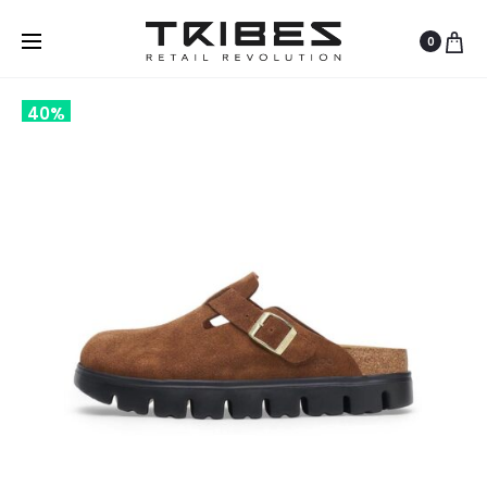
0
40%