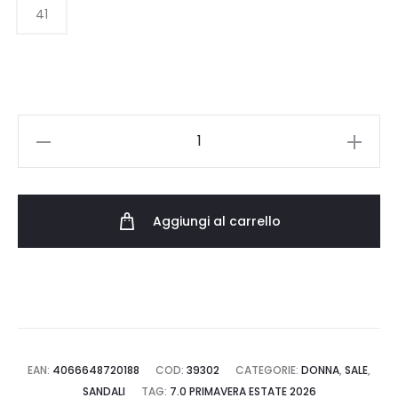
150.00 €.
90.00 €.
41
BIRKENSTOCK
BOSTON
PAPCHUNCKY
1028402
Aggiungi al carrello
quantità
EAN:
4066648720188
COD:
39302
CATEGORIE:
DONNA
,
SALE
,
SANDALI
TAG:
7.0 PRIMAVERA ESTATE 2026