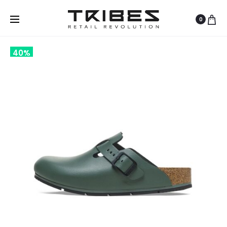
0
40%