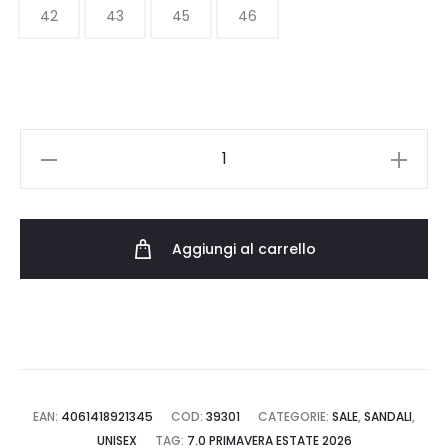
140.00 €.
84.00 €.
42
43
45
46
BIRKENSTOCK
BOSTON
1026188
quantità
Aggiungi al carrello
EAN:
4061418921345
COD:
39301
CATEGORIE:
SALE
,
SANDALI
,
UNISEX
TAG:
7.0 PRIMAVERA ESTATE 2026