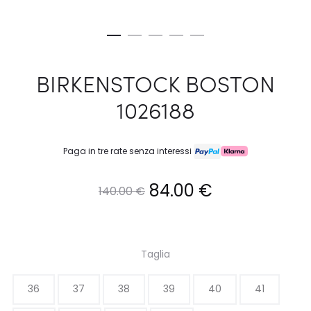
BIRKENSTOCK BOSTON
1026188
Paga in tre rate senza interessi
Il
Il
84.00
€
140.00
€
prezzo
prezzo
originale
attuale
Taglia
era:
è:
36
37
38
39
40
41