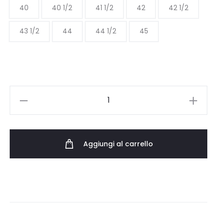
150.00 €.
105.00 €.
40
40 1/2
41 1/2
42
42 1/2
43 1/2
44
44 1/2
45
ASICS
GEL-
CUMULUS
16
Aggiungi al carrello
1203A733.105
quantità