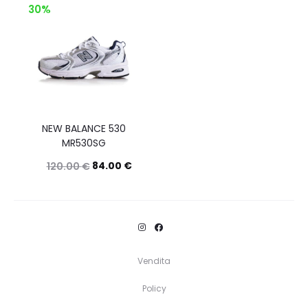
30%
NEW BALANCE 530
MR530SG
84.00
€
120.00
€
Questo
Scegli
prodotto
ha
più
Vendita
varianti.
Policy
Le