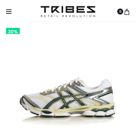
0
30%