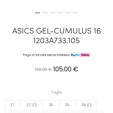
ASICS GEL-CUMULUS 16
1203A733.105
Paga in tre rate senza interessi
Il
Il
105.00
€
150.00
€
prezzo
prezzo
originale
attuale
Taglia
era:
è:
37
37 1/2
38
39
39 1/2