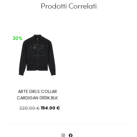
Prodotti Correlati
30%
ARTE DIELS COLLAR
CARDIGAN 089K.BLK
154.00
€
220.00
€
Questo
Scegli
prodotto
ha