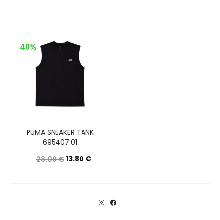
40%
PUMA SNEAKER TANK
695407.01
13.80
€
23.00
€
Questo
Scegli
prodotto
ha
più