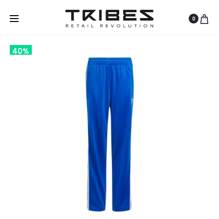
0
40%