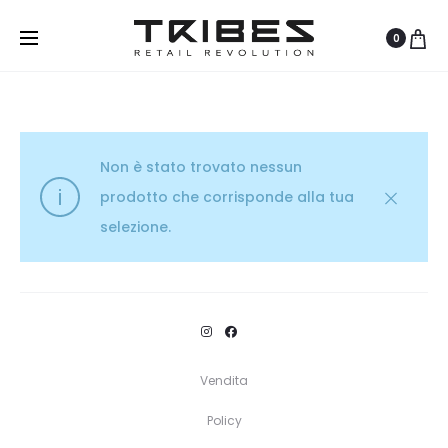
0
Non è stato trovato nessun
prodotto che corrisponde alla tua
selezione.
Vendita
Policy