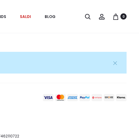
Search
Account
NDS
SALDI
BLOG
0
07462110722