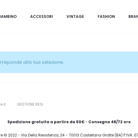
BAMBINO
ACCESSORI
VINTAGE
FASHION
BRA
risponde alla tua selezione.
e.it
GESTIONE RESI
Spedizione gratuita a partire da 50€
-
Consegna 48/72 ore
re © 2022 - Via Della Resistenza, 24 - 70013 Castellana Grotte (BA) P.IVA: 