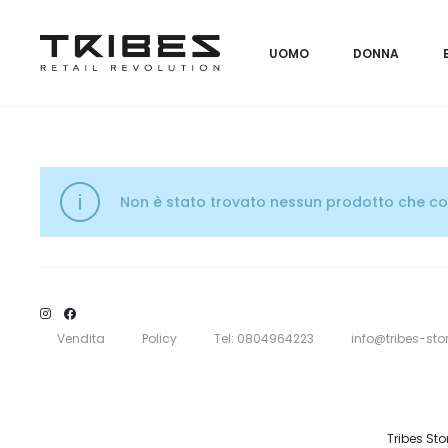
UOMO
DONNA
Non è stato trovato nessun prodotto che cor
Vendita
Policy
Tel: 0804964223
info@tribes-stor
Tribes Sto