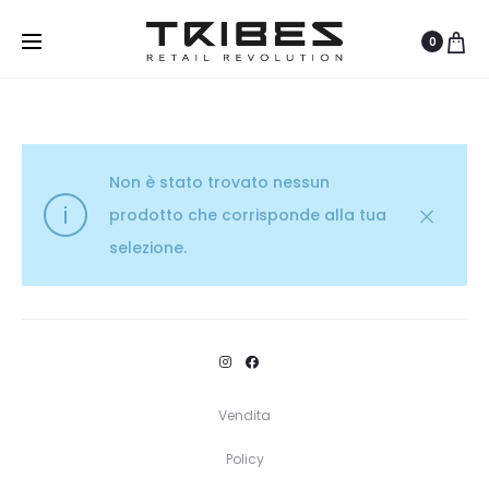
0
Non è stato trovato nessun
prodotto che corrisponde alla tua
selezione.
Vendita
Policy