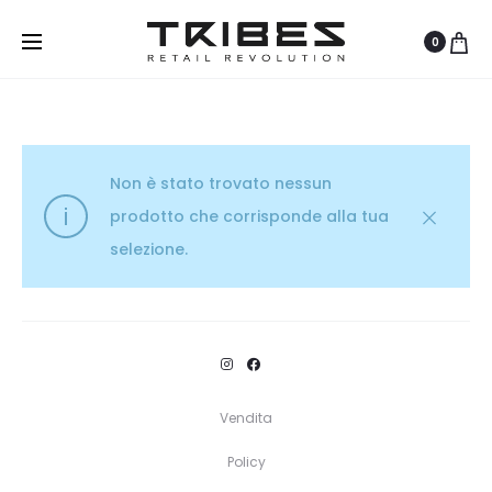
0
Non è stato trovato nessun
prodotto che corrisponde alla tua
selezione.
Vendita
Policy