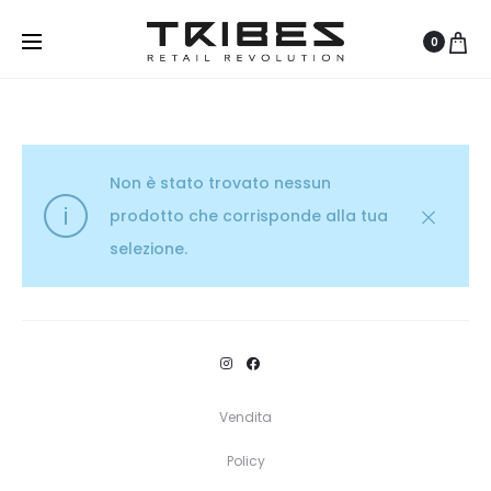
0
Non è stato trovato nessun
prodotto che corrisponde alla tua
selezione.
Vendita
Policy