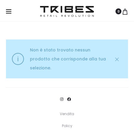
0
Non è stato trovato nessun
prodotto che corrisponde alla tua
selezione.
Vendita
Policy