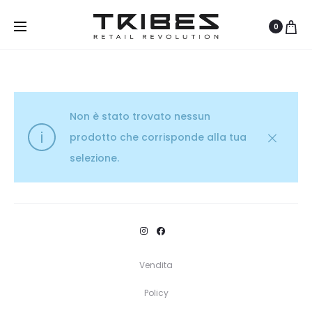
0
Non è stato trovato nessun
prodotto che corrisponde alla tua
selezione.
Vendita
Policy