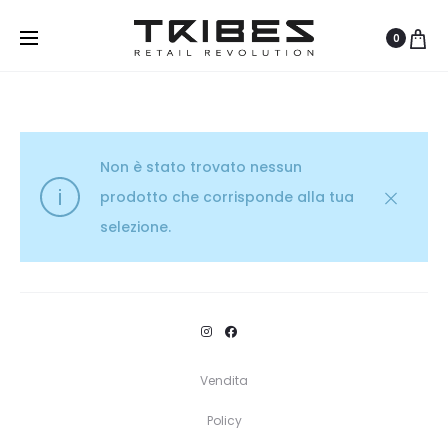
0
Non è stato trovato nessun
prodotto che corrisponde alla tua
selezione.
Vendita
Policy