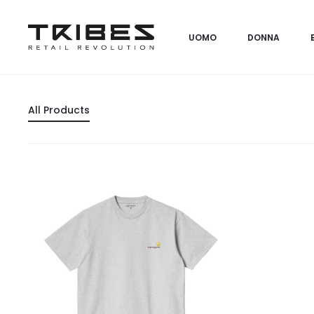
UOMO
DONNA
All Products