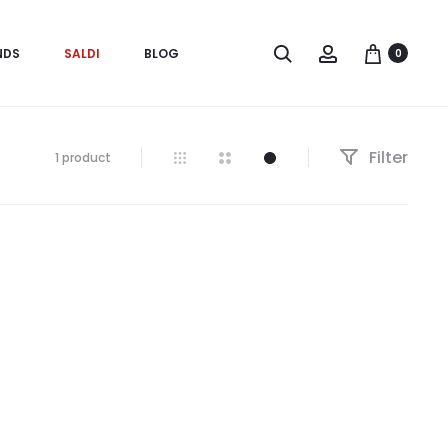
Search
Account
NDS
SALDI
BLOG
0
Filter
Visualizzazione
1 product
del
risultato