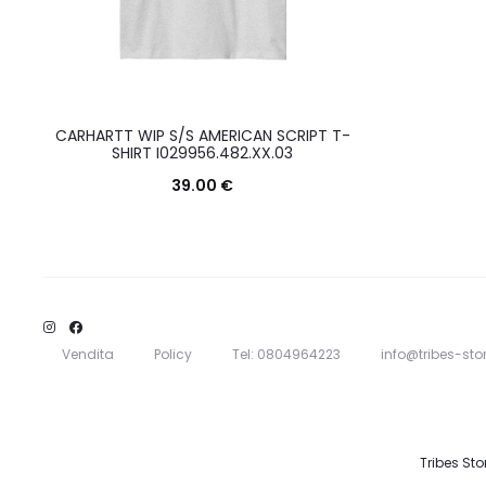
CARHARTT WIP S/S AMERICAN SCRIPT T-
SHIRT I029956.482.XX.03
39.00
€
Questo
Scegli
prodotto
ha
più
varianti.
Vendita
Policy
Tel: 0804964223
info@tribes-stor
Le
opzioni
possono
Tribes Sto
essere