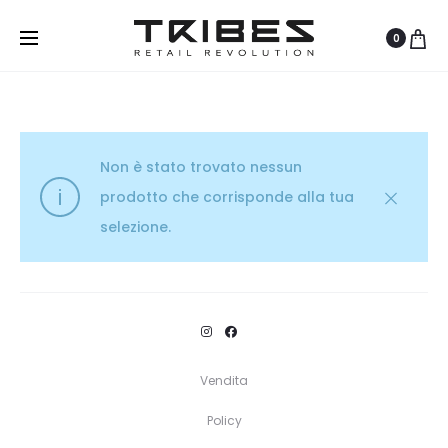
0
Non è stato trovato nessun
prodotto che corrisponde alla tua
selezione.
Vendita
Policy