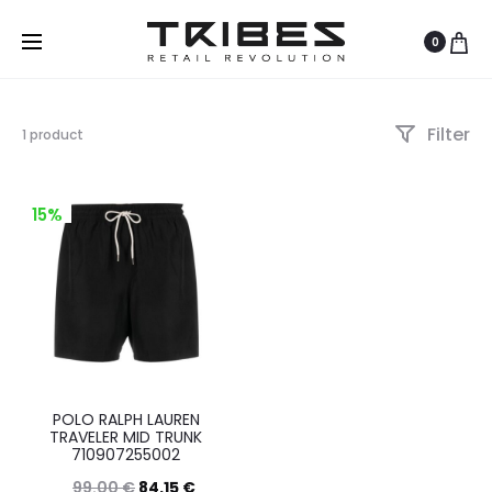
0
Filter
Visualizzazione
1 product
del
risultato
15%
POLO RALPH LAUREN
TRAVELER MID TRUNK
710907255002
99.00
€
84.15
€