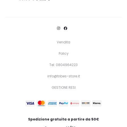
Questo
Scegli
prodotto
ha
più
varianti.
Vendita
Le
Policy
opzioni
Tel: 0804964223
possono
essere
info@tribes-store.it
scelte
GESTIONE RESI
nella
pagina
del
prodotto
Spedizione gratuita a partire da 50€