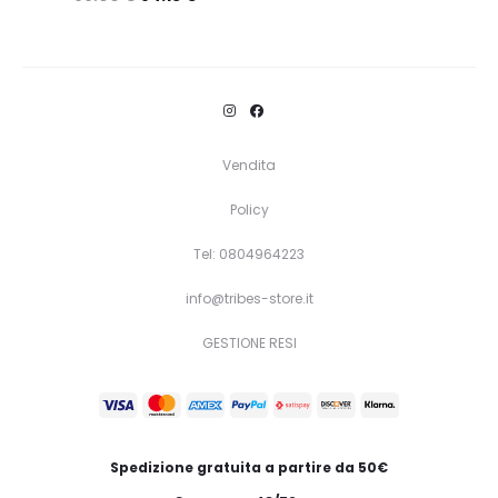
Questo
Scegli
prodotto
ha
più
varianti.
Vendita
Le
Policy
opzioni
Tel: 0804964223
possono
essere
info@tribes-store.it
scelte
GESTIONE RESI
nella
pagina
del
prodotto
Spedizione gratuita a partire da 50€