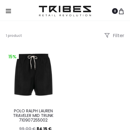
0
Filter
Visualizzazione
1 product
del
risultato
15%
POLO RALPH LAUREN
TRAVELER MID TRUNK
710907255002
99.00
€
84.15
€