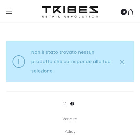
0
Non è stato trovato nessun
prodotto che corrisponde alla tua
selezione.
Vendita
Policy