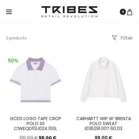
0
Filter
Visualizzazione
2 products
di
2
risultati
50%
Ordina
in
base
al
più
recente
GCDS LOGO TAPE CROP
CARHARTT WIP W’ BRENTA
POLO SS
POLO SWEAT
C1WEQD113J024.100L
I036291.00T.60.03
110.00
€
55.00
€
99.00
€